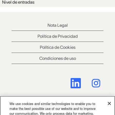
Nivel de entradas
Nota Legal
Política de Privacidad
Política de Cookies
Condiciones de uso
S
S
e
e
a
a
b
b
r
r
e
e
e
e
We use cookies and similar technologies to enable you to
n
n
make the best possible use of our website and to improve
Cookie Consent Manager
u
u
our communication. We only process data for marketing,