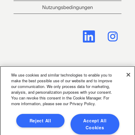
Nutzungsbedingungen
W
W
i
i
r
r
d
d
a
a
u
u
f
f
e
e
Cookie Consent Manager
i
i
n
n
We use cookies and similar technologies to enable you to
e
e
make the best possible use of our website and to improve
r
r
our communication. We only process data for marketing,
Legal Notice for Social Media
n
n
analysis, and personalization purposes with your consent.
e
e
You can revoke this consent in the Cookie Manager. For
u
u
more information, please see our Privacy Policy.
e
e
Bewerbungsbedingungen
n
n
R
R
e
e
Reject All
Accept All
g
g
Cookies
i
i
s
s
2024 PowerCo SE | Zur besseren Lesbarkeit